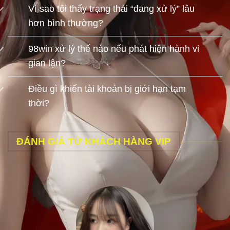
Vì sao tôi thấy trạng thái “đang xử lý” lâu
hơn bình thường?
98win xử lý thế nào nếu phát hiện hành vi
gian lận?
Điều gì khiến tài khoản bị giới hạn tạm
thời?
ĐÁNH GIÁ TỪ KHÁCH HÀNG VIP