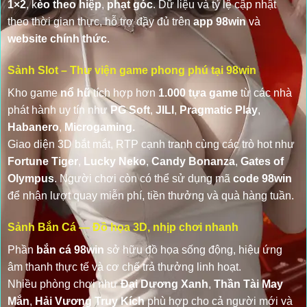
1×2
, k
èo theo hiệp
,
phạt góc
. Dữ liệu và tỷ lệ cập nhật
theo thời gian thực, hỗ trợ đầy đủ trên
app 98win
và
website chính thức
.
Sảnh Slot – Thư viện game phong phú tại 98win
Kho game
nổ hũ
tích hợp hơn
1.000 tựa game
từ các nhà
phát hành uy tín như
PG Soft
,
JILI
,
Pragmatic Play
,
Habanero
,
Microgaming.
Giao diện 3D bắt mắt, RTP cạnh tranh cùng các trò hot như
Fortune Tiger
,
Lucky Neko
,
Candy Bonanza
,
Gates of
Olympus
. Người chơi còn có thể sử dụng mã
code 98win
để nhận lượt quay miễn phí, tiền thưởng và quà hàng tuần.
Sảnh Bắn Cá — Đồ họa 3D, nhịp chơi nhanh
Phần
bắn cá 98win
sở hữu đồ họa sống động, hiệu ứng
âm thanh thực tế và cơ chế trả thưởng linh hoạt.
Nhiều phòng chơi như
Đại Dương Xanh
,
Thần Tài May
Mắn
,
Hải Vương Truy Kích
phù hợp cho cả người mới và