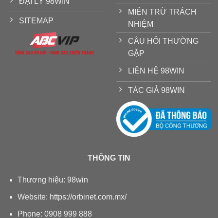
ĐẠI LÝ 98WIN
MIỄN TRỪ TRÁCH
SITEMAP
NHIỆM
CÂU HỎI THƯỜNG
GẶP
LIÊN HỆ 98WIN
TÁC GIẢ 98WIN
THÔNG TIN
Thương hiệu: 98win
Website:
https://orbinet.com.mx/
Phone:
0908 999 888