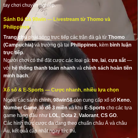
tay chơi chuyên nghiệp.
Sảnh Đá Gà 98win — Livestream từ Thomo và
Philippines
Trang chủ
phát sóng trực tiếp các trận đá gà từ
Thomo
(Campuchia)
và trường gà tại
Philippines
, kèm
bình luận
trực tiếp
.
Người chơi có thể đặt cược các loại gà:
tre
,
lai
,
cựa sắt
—
với
hệ thống thanh toán nhanh
và
chính sách hoàn tiền
minh bạch.
Xổ số & E-Sports — Cược nhanh, nhiều lựa chọn
Ngoài các sảnh chính,
98win58
còn cung cấp xổ số
Keno
,
Number Game
,
lô
đề 3 miền
và khu
E-Sports
cho các tựa
game hàng đầu như
LOL
,
Dota 2
,
Valorant
,
CS GO
.
Các hình thức cược đa dạng theo chuẩn châu Á và châu
Âu, kết quả cập nhật ngay tức thì.