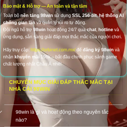
Bảo mật & Hỗ trợ — An toàn và tận tâm
Toàn bộ
nền tảng 98win
sử dụng
SSL 256-bit
,
hệ thống AI
chống gian lận
và quản lý rủi ro tự động.
Đội ngũ hỗ trợ
98win
hoạt động 24/7 qua
chat
,
hotline
và
ứng dụng, sẵn sàng giải đáp mọi thắc mắc của người chơi.
Hãy truy cập:
https://orbinet.com.mx/
để
đăng ký 98win
và
nhận
khuyến mãi
198k – bắt đầu chinh phục sảnh game
chất lượng nhất Châu Á nhé!
CHUYÊN MỤC GIẢI ĐÁP THẮC MẮC TẠI
NHÀ CÁI 98WIN
98win là gì và hoạt động theo nguyên tắc
nào?