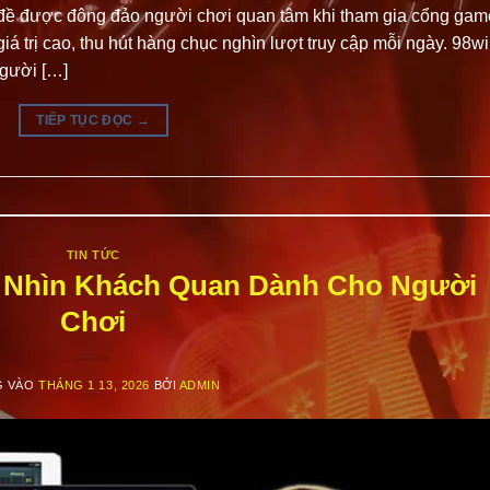
đề được đông đảo người chơi quan tâm khi tham gia cổng gam
giá trị cao, thu hút hàng chục nghìn lượt truy cập mỗi ngày. 98w
người […]
TIẾP TỤC ĐỌC
→
TIN TỨC
c Nhìn Khách Quan Dành Cho Người
Chơi
G VÀO
THÁNG 1 13, 2026
BỞI
ADMIN