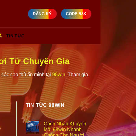
ĐĂNG KÝ
CODE 98K
À
TIN TỨC
ơi Từ Chuyên Gia
a các cao thủ ẩn mình tại
98win
. Tham gia
TIN TỨC 98WIN
Cách Nhận Khuyến
Mãi 98win Nhanh
Chóng Cho Người