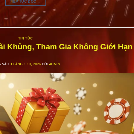
TIẾP TỤC ĐỌC
→
TIN TỨC
ãi Khủng, Tham Gia Không Giới Hạn
G VÀO
THÁNG 1 13, 2026
BỞI
ADMIN