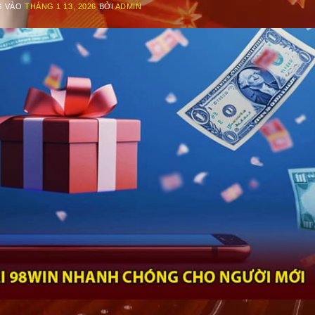
G VÀO
THÁNG 1 13, 2026
BỞI
ADMIN