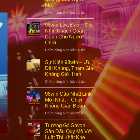
Mới
ở
Chức năng bình luận bị tắt
Cách
Nhận
98win Lừa Đảo – Góc
Khuyến
Nhìn Khách Quan
Mãi
Dành Cho Người
98win
Chơi
Nhanh
Chóng
ở
Chức năng bình luận bị tắt
Cho
98win
Người
Lừa
Sự Kiện 98win – Ưu
Mới
Đảo
Đãi Khủng, Tham Gia
–
Không Giới Hạn
Góc
ở
Chức năng bình luận bị tắt
Nhìn
Sự
Khách
Kiện
Quan
98win Cập Nhật Link
98win
Dành
Mới Nhất – Chơi
–
Cho
Không Gián Đoạn
Ưu
Người
ở
Chức năng bình luận bị tắt
Đãi
Chơi
98win
Khủng,
Cập
Tham
Trường Gà Savan –
Nhật
Gia
Sân Đấu Quy Mô Với
Link
Không
Luật Thi Khắt Khe
Mới
Giới