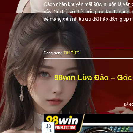
Cách nhận khuyến mãi 98win luôn là vấn 
này. Nổi bật với hệ thống ưu đãi đa dạng, 
sẽ mang đến nhiều ưu đãi hấp dẫn, giúp 
Đăng trong
TIN TỨC
98win Lừa Đảo – Gó
ĐĂN
13
Th1