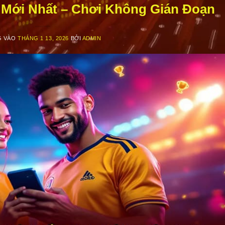
 Mới Nhất – Chơi Không Gián Đoạn
G VÀO
THÁNG 1 13, 2026
BỞI
ADMIN