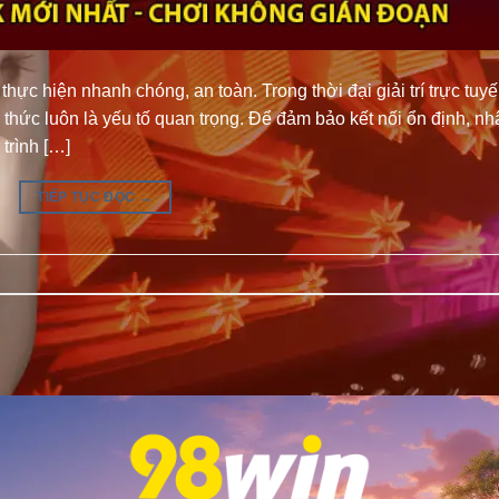
thực hiện nhanh chóng, an toàn. Trong thời đại giải trí trực tuy
 thức luôn là yếu tố quan trọng. Để đảm bảo kết nối ổn định, nh
trình […]
TIẾP TỤC ĐỌC
→