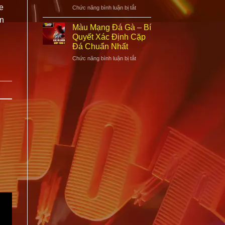
e
ở
Chức năng bình luận bị tắt
Nhất
Hạn
Trường
–
in
Gà
Chơi
Màu Mạng Đá Gà – Bí
Savan
Không
Quyết Xác Định Cặp
–
Gián
Đá Chuẩn Nhất
Sân
Đoạn
ở
Chức năng bình luận bị tắt
Đấu
Màu
Quy
Mạng
Mô
Đá
Với
Gà
Luật
–
Thi
Bí
Khắt
Quyết
Khe
Xác
Định
Cặp
Đá
Chuẩn
Nhất