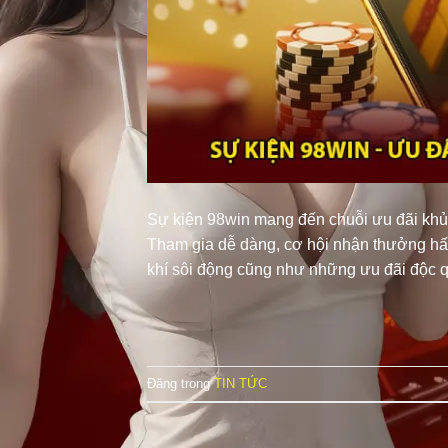
Sự kiện 98win mang đến chuỗi ưu đãi khủng
Tham gia dễ dàng, cơ hội nhận thưởng hấp
khí sôi động cũng như những ưu đãi độc q
Đăng trong
TIN TỨC