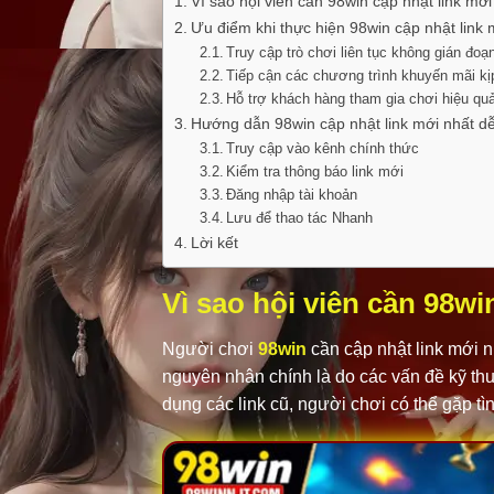
Vì sao hội viên cần 98win cập nhật link mới
Ưu điểm khi thực hiện 98win cập nhật link 
Truy cập trò chơi liên tục không gián đoạ
Tiếp cận các chương trình khuyến mãi kị
Hỗ trợ khách hàng tham gia chơi hiệu qu
Hướng dẫn 98win cập nhật link mới nhất d
Truy cập vào kênh chính thức
Kiểm tra thông báo link mới
Đăng nhập tài khoản
Lưu để thao tác Nhanh
Lời kết
Vì sao hội viên cần 98wi
Người chơi
98win
cần cập nhật link mới n
nguyên nhân chính là do các vấn đề kỹ th
dụng các link cũ, người chơi có thể gặp t