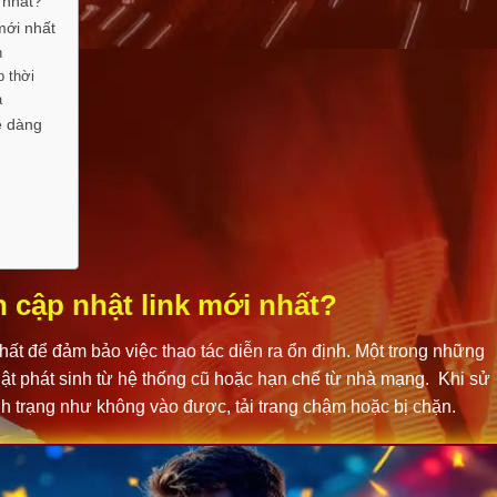
 nhất?
mới nhất
n
p thời
ả
ễ dàng
n cập nhật link mới nhất?
hất để đảm bảo việc thao tác diễn ra ổn định. Một trong những
uật phát sinh từ hệ thống cũ hoặc hạn chế từ nhà mạng. Khi sử
ình trạng như không vào được, tải trang chậm hoặc bị chặn.