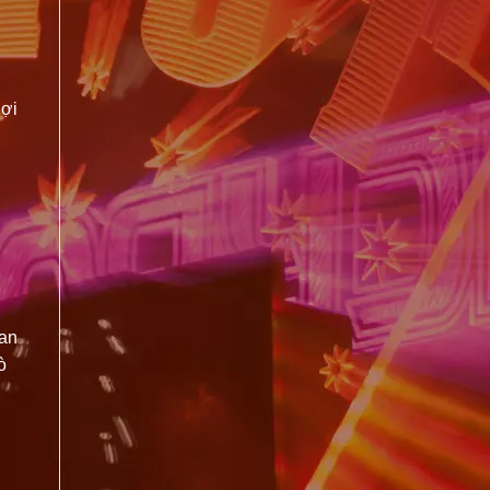
lợi
ian
ò