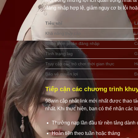
Một trong những lợi ích quan trọng nhất là
đăng nhập hợp lệ, giảm nguy cơ bị lỗi hoặ
Tiêu chí
L
Khả năng truy cập
L
Nhận diện phiên đăng nhập
C
Tình trạng lag
G
Truy cập các trò chơi thời gian thực
H
Bảo vệ quyền lợi
Đ
Tiếp cận các chương trình khuy
98win cập nhật link mới nhất được thao tá
nhất. Khi thực hiện, bạn có thể nhận các 
Thưởng nạp lần đầu từ nền tảng dành c
Hoàn tiền theo tuần hoặc tháng