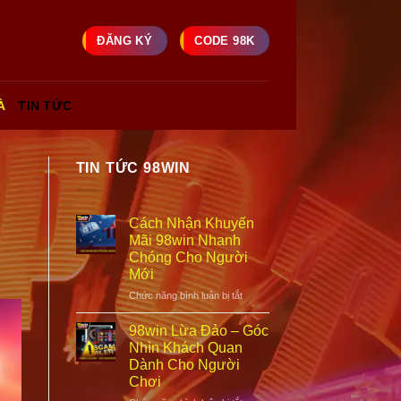
ĐĂNG KÝ
CODE 98K
À
TIN TỨC
TIN TỨC 98WIN
Cách Nhận Khuyến
Mãi 98win Nhanh
Chóng Cho Người
Mới
ở
Chức năng bình luận bị tắt
Cách
Nhận
98win Lừa Đảo – Góc
Khuyến
Nhìn Khách Quan
Mãi
Dành Cho Người
98win
Chơi
Nhanh
Chóng