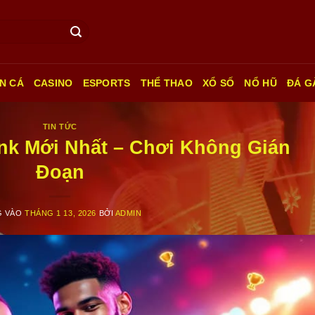
N CÁ
CASINO
ESPORTS
THỂ THAO
XỔ SỐ
NỔ HŨ
ĐÁ G
TIN TỨC
nk Mới Nhất – Chơi Không Gián
Đoạn
G VÀO
THÁNG 1 13, 2026
BỞI
ADMIN