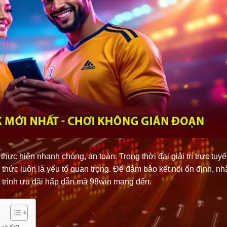
thực hiện nhanh chóng, an toàn. Trong thời đại giải trí trực tuy
 thức luôn là yếu tố quan trọng. Để đảm bảo kết nối ổn định, nh
 trình ưu đãi hấp dẫn mà 98win mang đến.