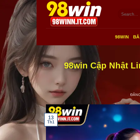
Bỏ
qua
nội
dung
98WIN
BẮ
98win Cập Nhật Li
ĐĂN
13
Th1