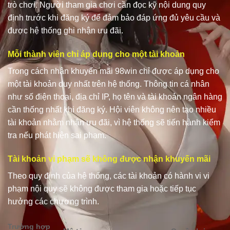
trò chơi. Người tham gia chơi cần đọc kỹ nội dung quy
định trước khi đăng ký để đảm bảo đáp ứng đủ yêu cầu và
được hệ thống ghi nhận ưu đãi.
Mỗi thành viên chỉ áp dụng cho một tài khoản
Trong cách nhận khuyến mãi 98win chỉ được áp dụng cho
một tài khoản duy nhất trên hệ thống. Thông tin cá nhân
như số điện thoại, địa chỉ IP, họ tên và tài khoản ngân hàng
cần thống nhất khi đăng ký. Hội viên không nên tạo nhiều
tài khoản nhằm nhận ưu đãi, vì hệ thống sẽ tiến hành kiểm
tra nếu phát hiện sai phạm.
Tài khoản vi phạm sẽ không được nhận khuyến mãi
Theo quy định của hệ thống, các tài khoản có hành vi vi
phạm nội quy sẽ không được tham gia hoặc tiếp tục
hưởng các chương trình.
Trường hợp