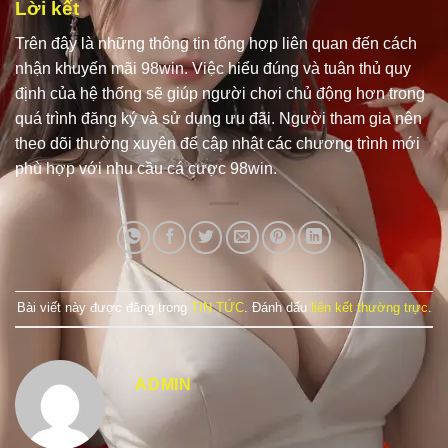
Lời kết
Trên đây là những thông tin tổng hợp liên quan đến cách
nhận khuyến mãi 98win. Việc hiểu đúng và tuân thủ quy
định của hệ thống sẽ giúp người chơi chủ động hơn trong
quá trình đăng ký và sử dụng ưu đãi. Người tham gia nên
theo dõi thường xuyên để cập nhật các chương trình mới
phù hợp với nhu cầu cá cược 98win.
Bài viết này được đăng trong
TIN TỨC
. Đánh dấu
liên kết thường trực
.
ADMIN