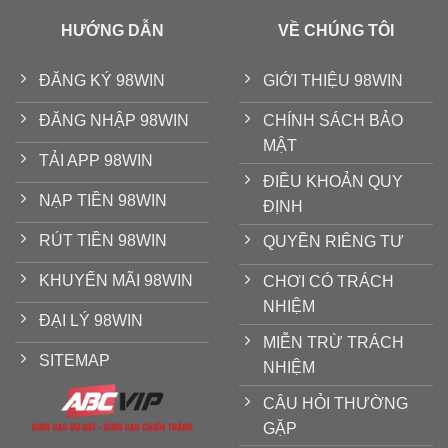
HƯỚNG DẪN
VỀ CHÚNG TÔI
ĐĂNG KÝ 98WIN
GIỚI THIỆU 98WIN
ĐĂNG NHẬP 98WIN
CHÍNH SÁCH BẢO
MẬT
TẢI APP 98WIN
ĐIỀU KHOẢN QUY
NẠP TIỀN 98WIN
ĐỊNH
RÚT TIỀN 98WIN
QUYỀN RIÊNG TƯ
KHUYẾN MÃI 98WIN
CHƠI CÓ TRÁCH
NHIỆM
ĐẠI LÝ 98WIN
MIỄN TRỪ TRÁCH
SITEMAP
NHIỆM
CÂU HỎI THƯỜNG
GẶP