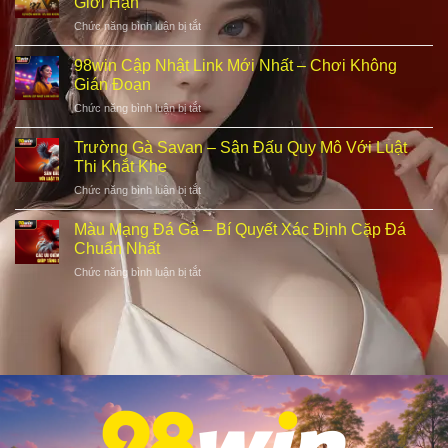
Giới Hạn
–
Người
ở
Chức năng bình luận bị tắt
Góc
Mới
Sự
Nhìn
Kiện
Khách
98win Cập Nhật Link Mới Nhất – Chơi Không
98win
Quan
Gián Đoạn
–
Dành
ở
Chức năng bình luận bị tắt
Ưu
Cho
98win
Đãi
Người
Cập
Khủng,
Trường Gà Savan – Sân Đấu Quy Mô Với Luật
Chơi
Nhật
Tham
Thi Khắt Khe
Link
Gia
ở
Chức năng bình luận bị tắt
Mới
Không
Trường
Nhất
Giới
Gà
–
Màu Mạng Đá Gà – Bí Quyết Xác Định Cặp Đá
Hạn
Savan
Chơi
Chuẩn Nhất
–
Không
ở
Chức năng bình luận bị tắt
Sân
Gián
Màu
Đấu
Đoạn
Mạng
Quy
Đá
Mô
Gà
Với
–
Luật
Bí
Thi
Quyết
Khắt
Xác
Khe
Định
Cặp