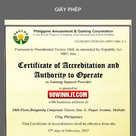
GIẤY PHÉP