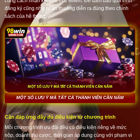
cùng cách nhận khuyến mãi 98win. Để đảm bảo quá trình
đăng ký cũng như nhận thưởng diễn ra đúng theo chính
sách của hệ thống.
MỘT SỐ LƯU Ý MÀ TẤT CẢ THÀNH VIÊN CẦN NẮM
Cần đáp ứng đầy đủ điều kiện từ chương trình
Mỗi chương trình ưu đãi đều có điều kiện riêng về mức
nộp, doanh thu cược, thời gian áp dụng cùng với phạm vi