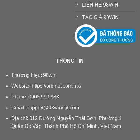
LIÊN HỆ 98WIN
TÁC GIẢ 98WIN
THÔNG TIN
Thương hiệu: 98win
Website:
https://orbinet.com.mx/
Phone:
0908 999 888
Gmail:
support@98winn.it.com
Địa chỉ:
312 Đường Nguyễn Thái Sơn, Phường 4,
Quận Gò Vấp, Thành Phố Hồ Chí Minh, Việt Nam