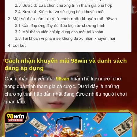
Bước 3: Lựa chọn chương trình tham gia phù hợp
Bước 4: Kiểm tra và sử dụng tiền khuyến mãi
Một số điều cần lưu ý từ cách nhận khuyến mãi 98win
Cần đáp ứng đầy đủ điều kiện từ chương trình
Mỗi thành viên chỉ áp dụng cho một tài khoản
Tài khoản vi phạm sẽ không được nhận khuyến mãi
Lời kết
Cách nhận khuyến mãi 98win và danh sách
đang áp dụng
Cách nhận khuyến mãi
98win
nhằm hỗ trợ người chơi
trong quá trình tham gia cá cược. Dưới đây là những
chương trình hấp dẫn nhất đang được nhiều người chơi
quan tâm.