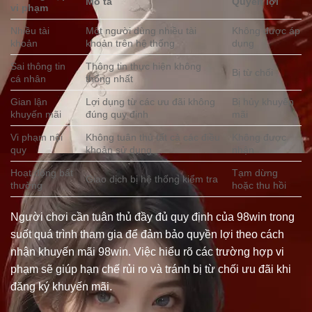
Mô tả
Quyền lợi
vi phạm
Nhiều tài
Một người dùng nhiều tài
Không được áp
khoản
khoản trên hệ thống
dụng
Sai thông tin
Thông tin thực hiện không
Bị từ chối
cá nhân
thống nhất
Gian lận
Lợi dụng từ các ưu đãi không
Bị hủy khuyến
khuyến mãi
đúng quy định
mãi
Vi phạm nội
Không tuân thủ tất cả các điều
Không được
quy
khoản sử dụng
nhận
Hoạt động bất
Tạm dừng
Giao dịch bị hệ thống kiểm tra
thường
hoặc thu hồi
Người chơi cần tuân thủ đầy đủ quy định của 98win trong
suốt quá trình tham gia để đảm bảo quyền lợi theo cách
nhận khuyến mãi 98win. Việc hiểu rõ các trường hợp vi
phạm sẽ giúp hạn chế rủi ro và tránh bị từ chối ưu đãi khi
đăng ký khuyến mãi.