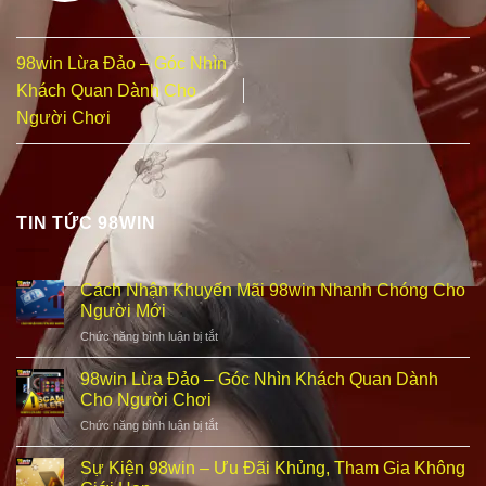
98win Lừa Đảo – Góc Nhìn
Khách Quan Dành Cho
Người Chơi
TIN TỨC 98WIN
Cách Nhận Khuyến Mãi 98win Nhanh Chóng Cho
Người Mới
ở
Chức năng bình luận bị tắt
Cách
Nhận
98win Lừa Đảo – Góc Nhìn Khách Quan Dành
Khuyến
Cho Người Chơi
Mãi
ở
Chức năng bình luận bị tắt
98win
98win
Nhanh
Lừa
Chóng
Sự Kiện 98win – Ưu Đãi Khủng, Tham Gia Không
Đảo
Cho