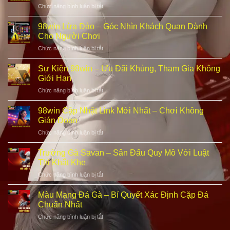
ở
Chức năng bình luận bị tắt
Cách
Nhận
98win Lừa Đảo – Góc Nhìn Khách Quan Dành
Khuyến
Cho Người Chơi
Mãi
ở
Chức năng bình luận bị tắt
98win
98win
Nhanh
Lừa
Chóng
Sự Kiện 98win – Ưu Đãi Khủng, Tham Gia Không
Đảo
Cho
Giới Hạn
–
Người
ở
Chức năng bình luận bị tắt
Góc
Mới
Sự
Nhìn
Kiện
Khách
98win Cập Nhật Link Mới Nhất – Chơi Không
98win
Quan
Gián Đoạn
–
Dành
ở
Chức năng bình luận bị tắt
Ưu
Cho
98win
Đãi
Người
Cập
Khủng,
Trường Gà Savan – Sân Đấu Quy Mô Với Luật
Chơi
Nhật
Tham
Thi Khắt Khe
Link
Gia
ở
Chức năng bình luận bị tắt
Mới
Không
Trường
Nhất
Giới
Gà
–
Màu Mạng Đá Gà – Bí Quyết Xác Định Cặp Đá
Hạn
Savan
Chơi
Chuẩn Nhất
–
Không
ở
Chức năng bình luận bị tắt
Sân
Gián
Màu
Đấu
Đoạn