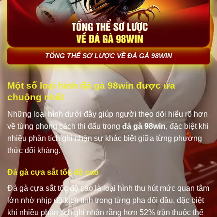
TỔNG THỂ SƠ LƯỢC VỀ ĐÁ GÀ 98WIN
Một số loại hình đá gà 98win được ưa
chuộng nhất
Những loại hình dưới đây giúp người theo dõi hiểu rõ hơn
về từng phong cách thi đấu trong
đá gà 98win
, đặc biệt khi
nhiều phân tích ghi nhận sự khác biệt giữa từng phương
thức đối kháng.
Đá gà cựa sắt tốc độ cao
Đá gà cựa sắt tốc độ cao là loại hình thu hút mức quan tâm
lớn nhờ nhịp độ kịch tính trong từng pha đối đầu, đặc biệt
khi nhiều phân tích ghi nhận rằng hơn 52% trận thuộc thể