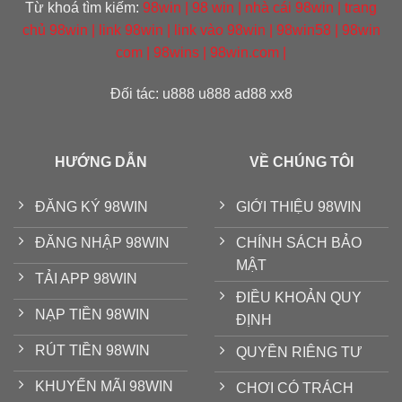
Từ khoá tìm kiếm:
98win | 98 win | nhà cái 98win | trang
chủ 98win | link 98win | link vào 98win | 98win58 | 98win
com | 98wins | 98win.com |
Đối tác:
u888
u888
ad88
xx8
HƯỚNG DẪN
VỀ CHÚNG TÔI
ĐĂNG KÝ 98WIN
GIỚI THIỆU 98WIN
ĐĂNG NHẬP 98WIN
CHÍNH SÁCH BẢO
MẬT
TẢI APP 98WIN
ĐIỀU KHOẢN QUY
NẠP TIỀN 98WIN
ĐỊNH
RÚT TIỀN 98WIN
QUYỀN RIÊNG TƯ
KHUYẾN MÃI 98WIN
CHƠI CÓ TRÁCH