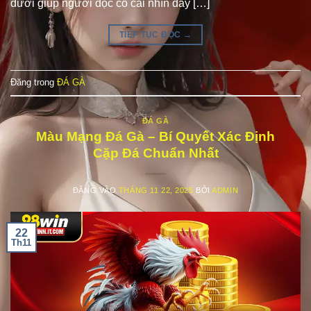
dưới giúp người đọc có cái nhìn đầy […]
TIẾP TỤC ĐỌC
→
Đăng trong
ĐÁ GÀ
ĐÁ GÀ
Màu Mạng Đá Gà – Bí Quyết Xác Định
Cặp Đá Chuẩn Nhất
ĐĂNG VÀO
THÁNG 11 22, 2025
BỞI
ADMIN
22
Th11