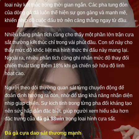
loại này kết thúc trong thời gian ngắn. Các pha tung đòn
của dòng gà đá luôn thể hiện sự gọn gàng và mạnh mẽ,
khiến nhịp độ cuộc đấu trở nên căng thẳng ngay từ đầu.
Nhiều bảng phân tích cũng cho thấy một phần lớn trận cựa
sắt thường kết thúc chỉ trong vài phút đầu. Con số này cho
thấy mức độ khốc liệt mà hình thức thi đấu này mang lại.
Ngoài ra, nhiều phân tích cũng ghi nhận mức độ thay đổi
chiến thuật tăng thêm 18% khi gà chiến sở hữu độ linh
hoạt cao.
Người theo dõi thường quan sát từng chuyển động để
đoán định hướng ra đòn, nhờ đó tăng khả năng nhận diện
nhịp giao chiến. Sự kịch tính trong từng pha đối kháng tạo
nên sức hấp dẫn đặc biệt, giúp người xem hiểu sâu hơn
đặc trưng của
đá gà 98win
trong loại hình cựa sắt.
Đá gà cựa dao sát thương mạnh