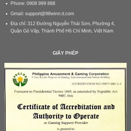
Phone:
0908 999 888
Gmail:
support@98winn.it.com
Địa chỉ:
312 Đường Nguyễn Thái Sơn, Phường 4,
Quận Gò Vấp, Thành Phố Hồ Chí Minh, Việt Nam
GIẤY PHÉP