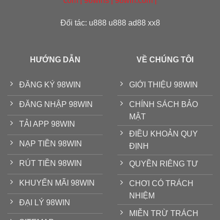
com | 98wins | 98win.com |
Đối tác:
u888
u888
ad88
xx8
HƯỚNG DẪN
VỀ CHÚNG TÔI
ĐĂNG KÝ 98WIN
GIỚI THIỆU 98WIN
ĐĂNG NHẬP 98WIN
CHÍNH SÁCH BẢO
MẬT
TẢI APP 98WIN
ĐIỀU KHOẢN QUY
NẠP TIỀN 98WIN
ĐỊNH
RÚT TIỀN 98WIN
QUYỀN RIÊNG TƯ
KHUYẾN MÃI 98WIN
CHƠI CÓ TRÁCH
NHIỆM
ĐẠI LÝ 98WIN
MIỄN TRỪ TRÁCH