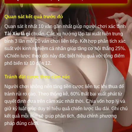
Quan sát kết quả trước đó
Quan sát ít nhất 10 ván gần nhất giúp người chơi xác định
Tài Xỉu là gì
chuẩn. Các xu hướng lặp lại xuất hiện trung
bình 3 lần mỗi 20 ván chơi liên tiếp. Kết hợp phân tích xác
suất với kinh nghiệm cá nhân giúp tăng cơ hội thắng 25%.
vChiến lược theo dõi này đặc biệt hiệu quả với tổng điểm
phổ biến từ 10 đến 12.
Tránh đặt cược theo cảm xúc
Người chơi không nên tăng tiền cược liên tục khi thua để
tránh rủi ro cao. Theo thống kê, 60% thất bại xuất phát từ
quyết định dựa trên cảm xúc nhất thời. Chia vốn hợp lý và
giữ kỷ luật giúp duy trì hiệu quả chiến lược lâu dài. Ghi chú
kết quả mỗi ván sẽ giúp phân tích, điều chỉnh phương
pháp đúng cách.