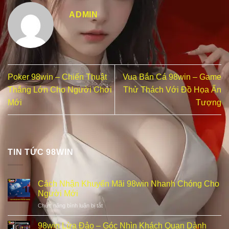
ADMIN
Poker 98win – Chiến Thuật
Vua Bắn Cá 98win – Game
Thắng Lớn Cho Người Chơi
Thử Thách Với Đồ Họa Ấn
Mới
Tượng
TIN TỨC 98WIN
Cách Nhận Khuyến Mãi 98win Nhanh Chóng Cho
Người Mới
ở
Chức năng bình luận bị tắt
Cách
Nhận
98win Lừa Đảo – Góc Nhìn Khách Quan Dành