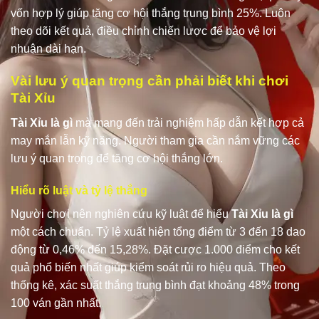
vốn hợp lý giúp tăng cơ hội thắng trung bình 25%. Luôn
theo dõi kết quả, điều chỉnh chiến lược để bảo vệ lợi
nhuận dài hạn.
Vài lưu ý quan trọng cần phải biết khi chơi
Tài Xỉu
Tài Xỉu là gì
mà mang đến trải nghiệm hấp dẫn kết hợp cả
may mắn lẫn kỹ năng. Người tham gia cần nắm vững các
lưu ý quan trọng để tăng cơ hội thắng lớn.
Hiểu rõ luật và tỷ lệ thắng
Người chơi nên nghiên cứu kỹ luật để hiểu
Tài Xỉu là gì
một cách chuẩn. Tỷ lệ xuất hiện tổng điểm từ 3 đến 18 dao
động từ 0,46% đến 15,28%. Đặt cược 1.000 điểm cho kết
quả phổ biến nhất giúp kiểm soát rủi ro hiệu quả. Theo
thống kê, xác suất thắng trung bình đạt khoảng 48% trong
100 ván gần nhất.