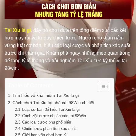
Tài Xỉu là gì
, đây trò chơi dựa trên tổng điểm xúc xắc kết
hợp may rủi và tư duy chiến lược. Người chơi cần nắm
vững luật cơ bản, hiểu các loại cược và phân tích xác suất
trước khi tham gia. Khám phá ngay những mẹo quan trọng
để tăng tỷ lệ thắng và trải nghiệm Tài Xỉu cực kỳ thú vị tại
98win.
Table of Contents
Tìm hiểu về khái niệm Tài Xỉu là gì
Cách chơi Tài Xỉu tại nhà cái 98Win chi tiết
Luật cơ bản để hiểu Tài Xỉu là gì
Cách đặt cược chuẩn xác tại 98Win
Các loại cược phụ phổ biến
Chiến lược phân tích xác suất
Giới hạn vốn chơi hợp lý