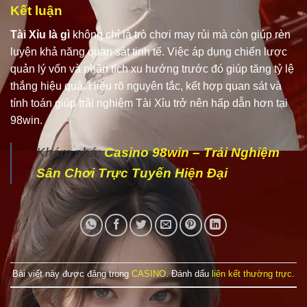
Kết luận
Tài Xỉu là gì
không chỉ là trò chơi may rủi mà còn giúp rèn
luyện khả năng quan sát tinh tế. Việc áp dụng chiến lược
quản lý vốn và phân tích xu hướng trước đó giúp tăng tỷ lệ
thắng hiệu quả. Hiểu rõ nguyên tắc, kết hợp quan sát và
tính toán giúp trải nghiệm Tài Xỉu trở nên hấp dẫn hơn tại
98win.
Khám phá:
Casino 98win – Trải Nghiệm
Sân Chơi Trực Tuyến Hiện Đại
Bài viết này được đăng trong
CASINO
. Đánh dấu
liên kết thường trực
.