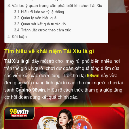
Vài lưu ý quan trọng cần phải biết khi chơi Tài Xỉu
Hiểu rõ luật và tỷ lệ thắng
Quản lý vốn hiệu quả
Quan sát kết quả trước đó
Tránh đặt cược theo cảm xúc
Kết luận
Tìm hiểu về khái niệm Tài Xỉu là gì
Tài Xỉu là gì
, đây một trò chơi may rủi phổ biến nhiều nơi
trên thế giới. Người chơi dự đoán kết quả tổng điểm của
các viên xúc xắc được tung. Trò chơi tại
98win
này vừa
đơn giản vừa mang tính giải trí cao cho mọi người chơi tại
sảnh
Casino 98win
. Hiểu rõ cách thức tham gia giúp tăng
cơ hội đoán đúng kết quả chính xác.