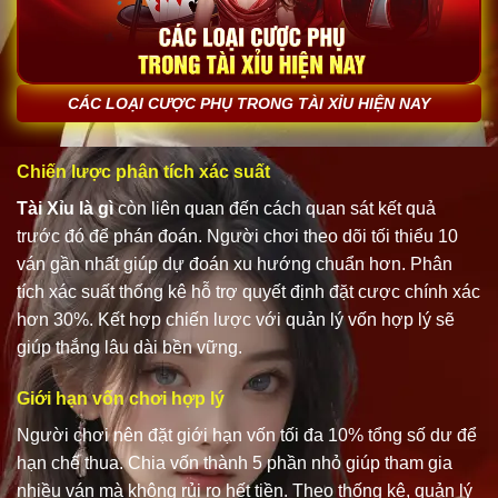
CÁC LOẠI CƯỢC PHỤ TRONG TÀI XỈU HIỆN NAY
Chiến lược phân tích xác suất
Tài Xỉu là gì
còn liên quan đến cách quan sát kết quả
trước đó để phán đoán. Người chơi theo dõi tối thiểu 10
ván gần nhất giúp dự đoán xu hướng chuẩn hơn. Phân
tích xác suất thống kê hỗ trợ quyết định đặt cược chính xác
hơn 30%. Kết hợp chiến lược với quản lý vốn hợp lý sẽ
giúp thắng lâu dài bền vững.
Giới hạn vốn chơi hợp lý
Người chơi nên đặt giới hạn vốn tối đa 10% tổng số dư để
hạn chế thua. Chia vốn thành 5 phần nhỏ giúp tham gia
nhiều ván mà không rủi ro hết tiền. Theo thống kê, quản lý