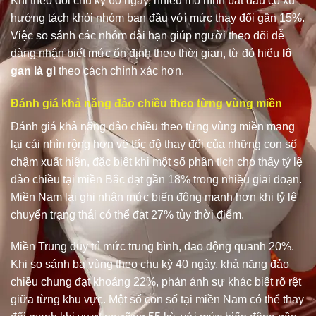
Khi theo dõi chu kỳ 60 ngày, nhiều mô hình bắt đầu có xu
hướng tách khỏi nhóm ban đầu với mức thay đổi gần 15%.
Việc so sánh các nhóm dài hạn giúp người theo dõi dễ
dàng nhận biết mức ổn định theo thời gian, từ đó hiểu
lô
gan là gì
theo cách chính xác hơn.
Đánh giá khả năng đảo chiều theo từng vùng miền
Đánh giá khả năng đảo chiều theo từng vùng miền mang
lại cái nhìn rộng hơn về tốc độ thay đổi của những con số
chậm xuất hiện, đặc biệt khi một số phân tích cho thấy tỷ lệ
đảo chiều tại miền Bắc đạt gần 18% trong nhiều giai đoạn.
Miền Nam lại ghi nhận mức biến động mạnh hơn khi tỷ lệ
chuyển trạng thái có thể đạt 27% tùy thời điểm.
Miền Trung duy trì mức trung bình, dao động quanh 20%.
Khi so sánh ba vùng theo chu kỳ 40 ngày, khả năng đảo
chiều chung đạt khoảng 22%, phản ánh sự khác biệt rõ rệt
giữa từng khu vực. Một số con số tại miền Nam có thể thay