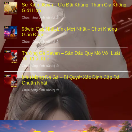
Lừa
Chóng
Sự Kiện 98win – Ưu Đãi Khủng, Tham Gia Không
Đảo
Cho
Giới Hạn
–
Người
ở
Chức năng bình luận bị tắt
Góc
Mới
Sự
Nhìn
Kiện
Khách
98win Cập Nhật Link Mới Nhất – Chơi Không
98win
Quan
Gián Đoạn
–
Dành
ở
Chức năng bình luận bị tắt
Ưu
Cho
98win
Đãi
Người
Cập
Khủng,
Trường Gà Savan – Sân Đấu Quy Mô Với Luật
Chơi
Nhật
Tham
Thi Khắt Khe
Link
Gia
ở
Chức năng bình luận bị tắt
Mới
Không
Trường
Nhất
Giới
Gà
–
Màu Mạng Đá Gà – Bí Quyết Xác Định Cặp Đá
Hạn
Savan
Chơi
Chuẩn Nhất
–
Không
ở
Chức năng bình luận bị tắt
Sân
Gián
Màu
Đấu
Đoạn
Mạng
Quy
Đá
Mô
Gà
Với
–
Luật
Bí
Thi
Quyết
Khắt
Xác
Khe