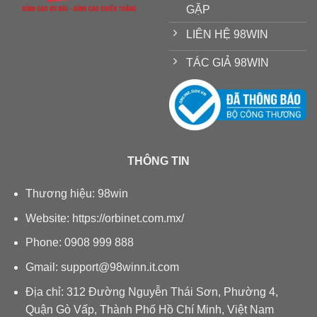
GẶP
LIÊN HỆ 98WIN
TÁC GIẢ 98WIN
THÔNG TIN
Thương hiệu: 98win
Website:
https://orbinet.com.mx/
Phone:
0908 999 888
Gmail:
support@98winn.it.com
Địa chỉ:
312 Đường Nguyễn Thái Sơn, Phường 4,
Quận Gò Vấp, Thành Phố Hồ Chí Minh, Việt Nam