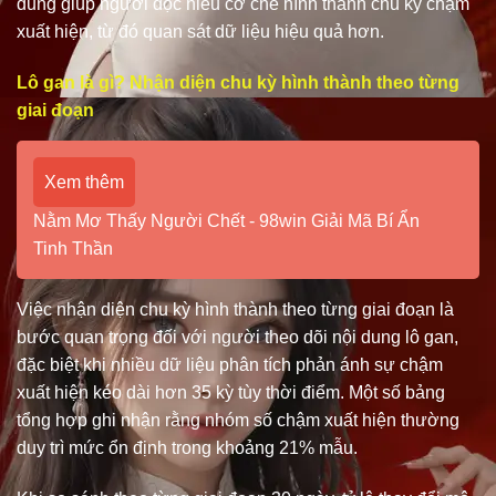
dung giúp người đọc hiểu cơ chế hình thành chu kỳ chậm
xuất hiện, từ đó quan sát dữ liệu hiệu quả hơn.
Lô gan là gì? Nhận diện chu kỳ hình thành theo từng
giai đoạn
Xem thêm
Nằm Mơ Thấy Người Chết - 98win Giải Mã Bí Ẩn
Tinh Thần
Việc nhận diện chu kỳ hình thành theo từng giai đoạn là
bước quan trọng đối với người theo dõi nội dung lô gan,
đặc biệt khi nhiều dữ liệu phân tích phản ánh sự chậm
xuất hiện kéo dài hơn 35 kỳ tùy thời điểm. Một số bảng
tổng hợp ghi nhận rằng nhóm số chậm xuất hiện thường
duy trì mức ổn định trong khoảng 21% mẫu.