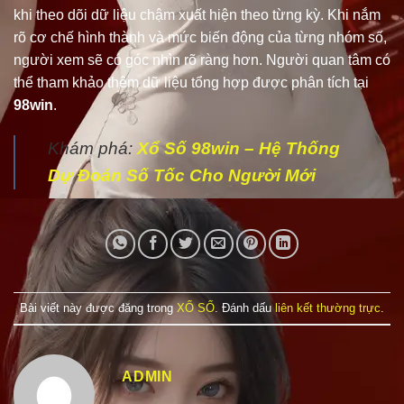
khi theo dõi dữ liệu chậm xuất hiện theo từng kỳ. Khi nắm
rõ cơ chế hình thành và mức biến động của từng nhóm số,
người xem sẽ có góc nhìn rõ ràng hơn. Người quan tâm có
thể tham khảo thêm dữ liệu tổng hợp được phân tích tại
98win
.
Khám phá:
Xổ Số 98win – Hệ Thống
Dự Đoán Số Tốc Cho Người Mới
Bài viết này được đăng trong
XỔ SỐ
. Đánh dấu
liên kết thường trực
.
ADMIN