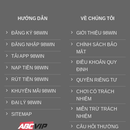
HƯỚNG DẪN
VỀ CHÚNG TÔI
ĐĂNG KÝ 98WIN
GIỚI THIỆU 98WIN
ĐĂNG NHẬP 98WIN
CHÍNH SÁCH BẢO
MẬT
TẢI APP 98WIN
ĐIỀU KHOẢN QUY
NẠP TIỀN 98WIN
ĐỊNH
RÚT TIỀN 98WIN
QUYỀN RIÊNG TƯ
KHUYẾN MÃI 98WIN
CHƠI CÓ TRÁCH
NHIỆM
ĐẠI LÝ 98WIN
MIỄN TRỪ TRÁCH
SITEMAP
NHIỆM
CÂU HỎI THƯỜNG