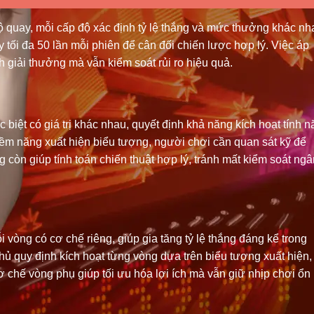
 quay, mỗi cấp độ xác định tỷ lệ thắng và mức thưởng khác nh
 tối đa 50 lần mỗi phiên để cân đối chiến lược hợp lý. Việc áp
h giải thưởng mà vẫn kiểm soát rủi ro hiệu quả.
c biệt có giá trị khác nhau, quyết định khả năng kích hoạt tính 
tiềm năng xuất hiện biểu tượng, người chơi cần quan sát kỹ để
ng còn giúp tính toán chiến thuật hợp lý, tránh mất kiểm soát ng
vòng có cơ chế riêng, giúp gia tăng tỷ lệ thắng đáng kể trong
thủ quy định kích hoạt từng vòng dựa trên biểu tượng xuất hiện,
ơ chế vòng phụ giúp tối ưu hóa lợi ích mà vẫn giữ nhịp chơi ổn