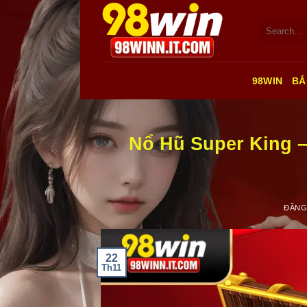
Bỏ
qua
nội
dung
98WIN
BẮ
Nổ Hũ Super King –
ĐĂNG
22
Th11