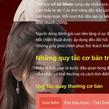
Thể loại
nổ hũ 98win
cung cấp nhiều lựa c
cảm thấy tự do. Các tính năng độc đáo c
biệt hoàn toàn. Mỗi lượt thử đều tạo cơ hộ
định nhanh chóng.
Người dùng đánh giá cao nền tảng vì sự ổn
Mỗi chiến thuật được áp dụng đều đòi hỏi 
Những giây phút chinh phục thử thách khiế
Những quy tắc cơ bản t
Hiểu rõ luật chơi là bước đầu quan trọng 
nắm chắc cơ chế thưởng và cách tính điểm 
Quy tắc quay thưởng cơ bản
Xem thêm
Kho Báu Aztec - Thời Đ