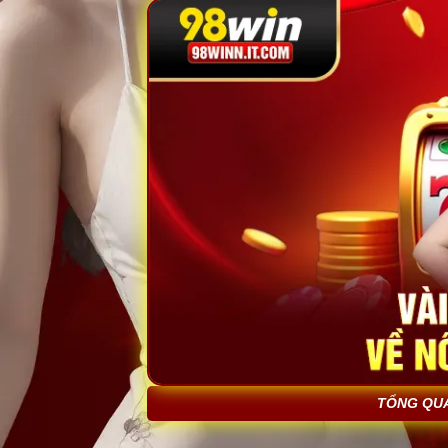
TỔNG QUA