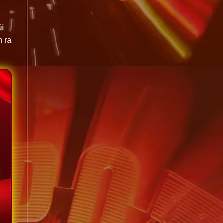
ủi
n ra