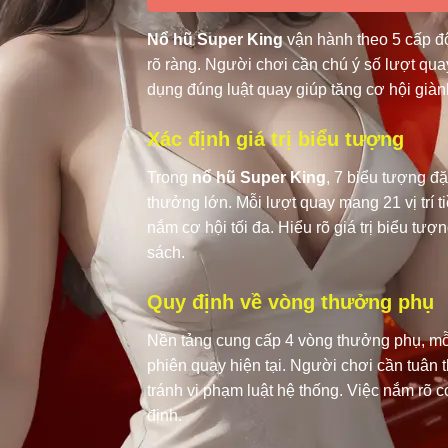
Nổ hũ Super King
vận hành theo 5 cấp độ
rõ ràng. Người chơi cần chú ý số lượt quay
dụng đúng luật quay giúp tăng cơ hội giàn
Xác định giá trị biểu tượng
Trong
nổ hũ Super King
, 7 biểu tượng đặ
thưởng lớn. Mỗi lượt quay mang 21 vị trí 
nắm cơ hội tối đa. Hiểu rõ giá trị biểu tượ
sách.
Quy định về vòng thưởng phụ
Nền tảng cung cấp 4 vòng thưởng phụ, mỗi 
phiên quay hiện tại. Người chơi cần tuân 
tránh vi phạm luật hệ thống. Việc nắm rõ c
định.