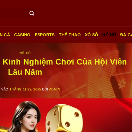
N CÁ
CASINO
ESPORTS
THỂ THAO
XỔ SỐ
NỔ HŨ
ĐÁ G
NỔ HŨ
 Kinh Nghiệm Chơi Của Hội Viên
Lâu Năm
 VÀO
THÁNG 11 22, 2025
BỞI
ADMIN